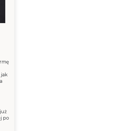
irmę
 jak
da
już
j po