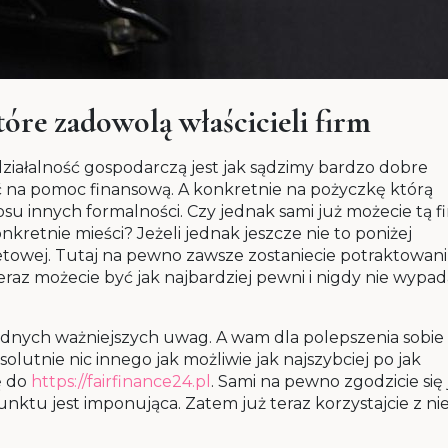
óre zadowolą właścicieli firm
ziałalność gospodarczą jest jak sądzimy bardzo dobre
ć na pomoc finansową. A konkretnie na pożyczkę którą
su innych formalności. Czy jednak sami już możecie tą f
nkretnie mieści? Jeżeli jednak jeszcze nie to poniżej
etowej. Tutaj na pewno zawsze zostaniecie potraktowani
teraz możecie być jak najbardziej pewni i nigdy nie wypa
 żadnych ważniejszych uwag. A wam dla polepszenia sobie
solutnie nic innego jak możliwie jak najszybciej po jak
ę do
https://fairfinance24.pl
. Sami na pewno zgodzicie się 
unktu jest imponująca. Zatem już teraz korzystajcie z nie