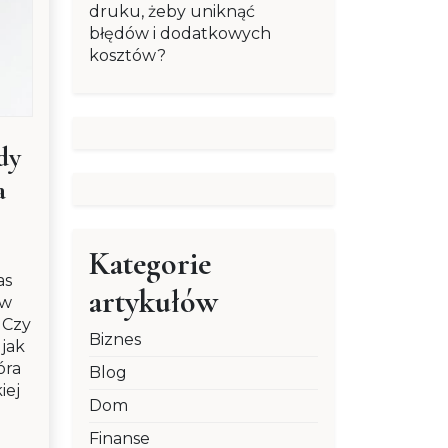
druku, żeby uniknąć
błędów i dodatkowych
kosztów?
dy
a
Kategorie
as
artykułów
 w
 Czy
Biznes
 jak
óra
Blog
iej
Dom
Finanse