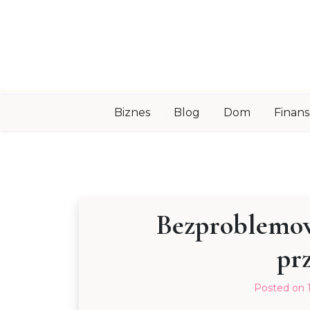
Skip
to
content
Biznes
Blog
Dom
Finans
Bezproblemow
pr
Posted on