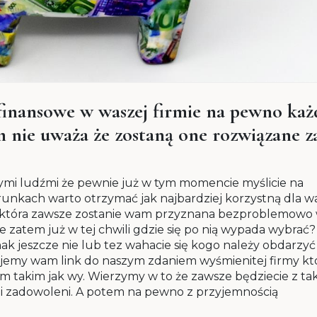
finansowe w waszej firmie na pewno każ
em nie uważa że zostaną one rozwiązane z
nymi ludźmi że pewnie już w tym momencie myślicie na
warunkach warto otrzymać jak najbardziej korzystną dla w
ką która zawsze zostanie wam przyznana bezproblemowo
 zatem już w tej chwili gdzie się po nią wypada wybrać?
nak jeszcze nie lub tez wahacie się kogo należy obdarzyć
jemy wam link do naszym zdaniem wyśmienitej firmy kt
m takim jak wy. Wierzymy w to że zawsze będziecie z tak
łni zadowoleni. A potem na pewno z przyjemnością