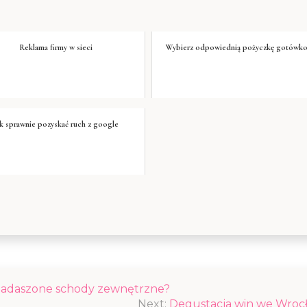
Reklama firmy w sieci
Wybierz odpowiednią pożyczkę gotówk
ak sprawnie pozyskać ruch z google
 zadaszone schody zewnętrzne?
Next:
Degustacja win we Wroc