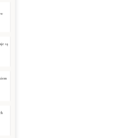
ów
aje są
ukiem
ch