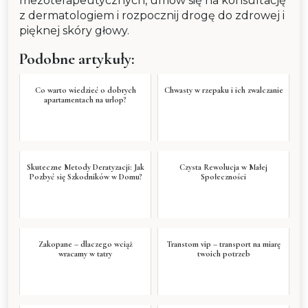
mezoterapeutycznych, umów się na konsultację
z dermatologiem i rozpocznij drogę do zdrowej i
pięknej skóry głowy.
Podobne artykuły:
Co warto wiedzieć o dobrych
Chwasty w rzepaku i ich zwalczanie
apartamentach na urlop?
Skuteczne Metody Deratyzacji: Jak
Czysta Rewolucja w Małej
Pozbyć się Szkodników w Domu?
Społeczności
Zakopane – dlaczego wciąż
Transtom vip – transport na miarę
wracamy w tatry
twoich potrzeb