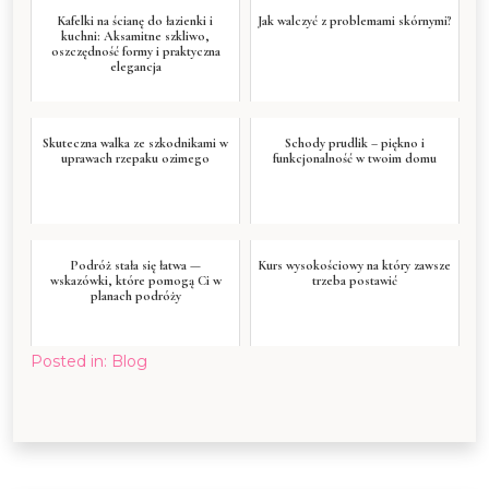
Kafelki na ścianę do łazienki i
Jak walczyć z problemami skórnymi?
kuchni: Aksamitne szkliwo,
oszczędność formy i praktyczna
elegancja
Skuteczna walka ze szkodnikami w
Schody prudlik – piękno i
uprawach rzepaku ozimego
funkcjonalność w twoim domu
Podróż stała się łatwa —
Kurs wysokościowy na który zawsze
wskazówki, które pomogą Ci w
trzeba postawić
planach podróży
Posted in:
Blog