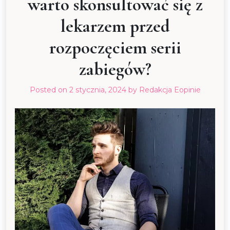
warto skonsultować się z
lekarzem przed
rozpoczęciem serii
zabiegów?
Posted on
2 stycznia, 2024
by
Redakcja Eopinie