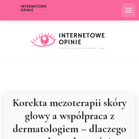
Skip
to
Me
content
Korekta mezoterapii skóry
głowy a współpraca z
dermatologiem – dlaczego