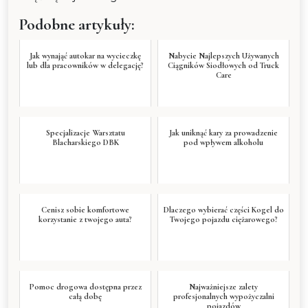
Podobne artykuły:
Jak wynająć autokar na wycieczkę
Nabycie Najlepszych Używanych
lub dla pracowników w delegację?
Ciągników Siodłowych od Truck
Care
Specjalizacje Warsztatu
Jak uniknąć kary za prowadzenie
Blacharskiego DBK
pod wpływem alkoholu
Cenisz sobie komfortowe
Dlaczego wybierać części Kogel do
korzystanie z twojego auta?
Twojego pojazdu ciężarowego?
Pomoc drogowa dostępna przez
Najważniejsze zalety
całą dobę
profesjonalnych wypożyczalni
pojazdów