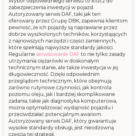
Wybór odpowiedniego serwisu to klucz do
zabezpieczenia inwestycji w pojazd.
Autoryzowany serwis DAF, taki jak ten
oferowany przez Grupę DBK, zapewnia klientom
pewność, że ich pojazdy są naprawiane przez
dobrze wyszkolonych techników, korzystających
z najnowszych narzędzi i części zamiennych,
które spełniają najwyższe standardy jakości.
Regularne
serwisowanie DAF
to nie tylko zasady
utrzymania ciężarówki w doskonałym
technicznym stanie, ale także inwestycja w jej
długowieczność. Dzięki odpowiednim
przeglądom technicznym, które obejmują
zarówno rutynowe czynności, jak kontrola
poziomu oleju, jak i bardziej skomplikowane
zadania, takie jak diagnostyka komputerowa,
można optymalizować wydajność pojazdu i
przeciwdziałać potencjalnym awariom.
Autoryzowany serwis DAF, który gwarantuje
wysokie standardy obsługi, jest nieodzowną
częścią tej strategii.