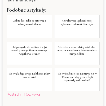
jak i finansowym.
Podobne artykuły:
Zakup koszulki sportowej z
Rewelacyjne i jak najlepiej
własnym nadrukiem
wykonane zabawki dziecięce
Od pomysłu do realizacji – jak
Sala zabaw na urodziny – idealne
everal pomaga firmom tworzyć
miejsce na radosne świętowanie z
wyjątkowe eventy
przyjaciółmi!
Jak wyglądają twoje najbliższe plany
Jak wybrać miejsce na przyjęcie w
narciarskie?
Wilanowie, aby goście byli
naprawdę zadowoleni?
Posted in:
Rozrywka