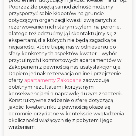
problemem dotyczącym jakości kwater na urlop.
Poprzez źle pojętą samodzielność możemy
przysporzyć sobie kłopotów na gruncie
dotyczącym organizacji kwestii związanych z
rezerwowaniem ich starym stylem, na peronie,
dlatego też odrzućmy ją i skontaktujmy się z
ekspertami, dla których nie będą zagadką te
niejasności, które trapią nas w odniesieniu do
sfery konkretnych aspektów kwater – wybór
przytulnych i komfortowych apartamentów w
Zakopanem z pewnością nas usatysfakcjonuje.
Dopiero jednak rezerwacja online i przejrzenie
oferty
apartamenty Zakopane
zaowocuje
dobitnym rezultatem i korzystnymi
konsekwencjami o naprawdę dużym znaczeniu.
Konstruktywne zadbanie o sferę dotyczącą
jakości kwaterunku z pewnością okaże się
ogromnie przydatne w kontekście wygładzenia
okoliczności wiążących się z pobytem i jego
wrażeniami.