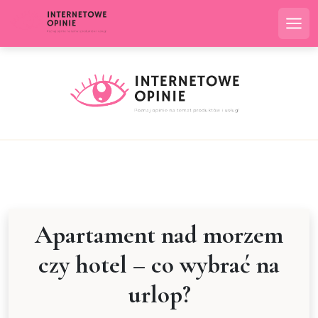
Skip
to
Me
content
Apartament nad morzem
czy hotel – co wybrać na
urlop?