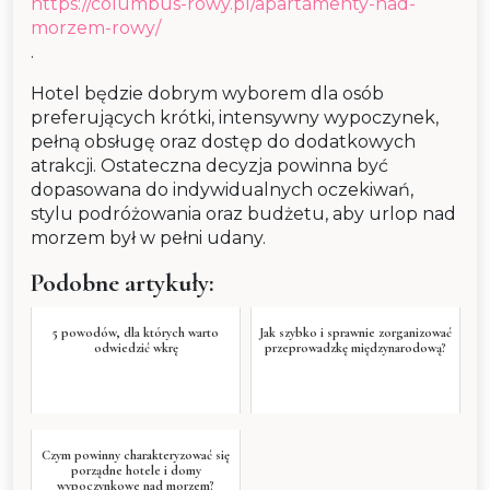
https://columbus-rowy.pl/apartamenty-nad-
morzem-rowy/
.
Hotel będzie dobrym wyborem dla osób
preferujących krótki, intensywny wypoczynek,
pełną obsługę oraz dostęp do dodatkowych
atrakcji. Ostateczna decyzja powinna być
dopasowana do indywidualnych oczekiwań,
stylu podróżowania oraz budżetu, aby urlop nad
morzem był w pełni udany.
Podobne artykuły:
5 powodów, dla których warto
Jak szybko i sprawnie zorganizować
odwiedzić wkrę
przeprowadzkę międzynarodową?
Czym powinny charakteryzować się
porządne hotele i domy
wypoczynkowe nad morzem?