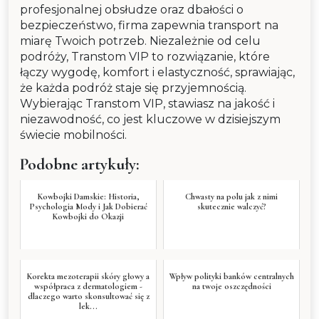
profesjonalnej obsłudze oraz dbałości o
bezpieczeństwo, firma zapewnia transport na
miarę Twoich potrzeb. Niezależnie od celu
podróży, Transtom VIP to rozwiązanie, które
łączy wygodę, komfort i elastyczność, sprawiając,
że każda podróż staje się przyjemnością.
Wybierając Transtom VIP, stawiasz na jakość i
niezawodność, co jest kluczowe w dzisiejszym
świecie mobilności.
Podobne artykuły:
Kowbojki Damskie: Historia,
Chwasty na polu jak z nimi
Psychologia Mody i Jak Dobierać
skutecznie walczyć?
Kowbojki do Okazji
Korekta mezoterapii skóry głowy a
Wpływ polityki banków centralnych
współpraca z dermatologiem -
na twoje oszczędności
dlaczego warto skonsultować się z
lek...