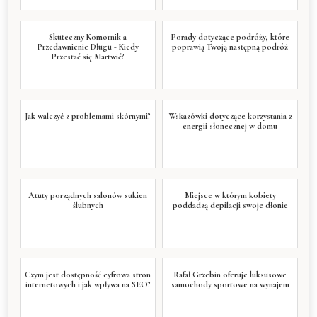
Skuteczny Komornik a
Porady dotyczące podróży, które
Przedawnienie Długu - Kiedy
poprawią Twoją następną podróż
Przestać się Martwić?
Jak walczyć z problemami skórnymi?
Wskazówki dotyczące korzystania z
energii słonecznej w domu
Atuty porządnych salonów sukien
Miejsce w którym kobiety
ślubnych
poddadzą depilacji swoje dłonie
Czym jest dostępność cyfrowa stron
Rafał Grzebin oferuje luksusowe
internetowych i jak wpływa na SEO?
samochody sportowe na wynajem