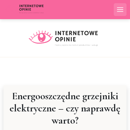
Skip
to
Me
content
Energooszczędne grzejniki
elektryczne – czy naprawdę
warto?