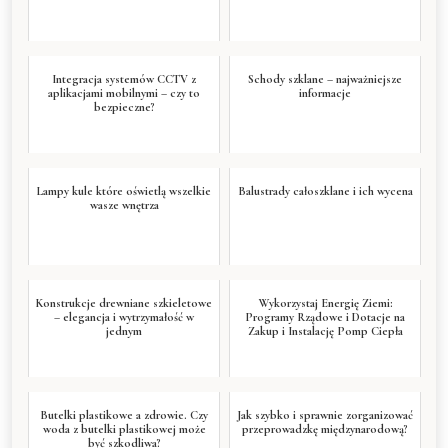
Integracja systemów CCTV z
Schody szklane – najważniejsze
aplikacjami mobilnymi – czy to
informacje
bezpieczne?
Lampy kule które oświetlą wszelkie
Balustrady całoszklane i ich wycena
wasze wnętrza
Konstrukcje drewniane szkieletowe
Wykorzystaj Energię Ziemi:
– elegancja i wytrzymałość w
Programy Rządowe i Dotacje na
jednym
Zakup i Instalację Pomp Ciepła
Butelki plastikowe a zdrowie. Czy
Jak szybko i sprawnie zorganizować
woda z butelki plastikowej może
przeprowadzkę międzynarodową?
być szkodliwa?