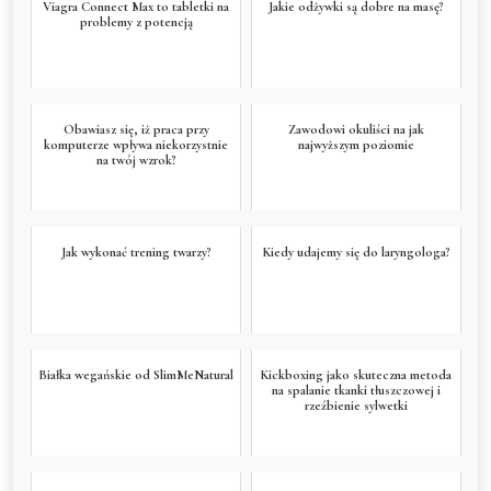
Viagra Connect Max to tabletki na
Jakie odżywki są dobre na masę?
problemy z potencją
Obawiasz się, iż praca przy
Zawodowi okuliści na jak
komputerze wpływa niekorzystnie
najwyższym poziomie
na twój wzrok?
Jak wykonać trening twarzy?
Kiedy udajemy się do laryngologa?
Białka wegańskie od SlimMeNatural
Kickboxing jako skuteczna metoda
na spalanie tkanki tłuszczowej i
rzeźbienie sylwetki