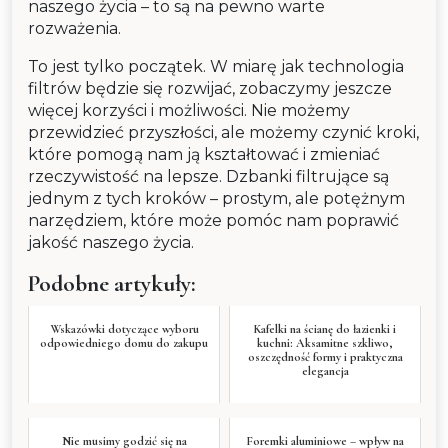
naszego życia – to są na pewno warte
rozważenia.
To jest tylko początek. W miarę jak technologia
filtrów będzie się rozwijać, zobaczymy jeszcze
więcej korzyści i możliwości. Nie możemy
przewidzieć przyszłości, ale możemy czynić kroki,
które pomogą nam ją kształtować i zmieniać
rzeczywistość na lepsze. Dzbanki filtrujące są
jednym z tych kroków – prostym, ale potężnym
narzędziem, które może pomóc nam poprawić
jakość naszego życia.
Podobne artykuły:
Wskazówki dotyczące wyboru
Kafelki na ścianę do łazienki i
odpowiedniego domu do zakupu
kuchni: Aksamitne szkliwo,
oszczędność formy i praktyczna
elegancja
Nie musimy godzić się na
Foremki aluminiowe – wpływ na