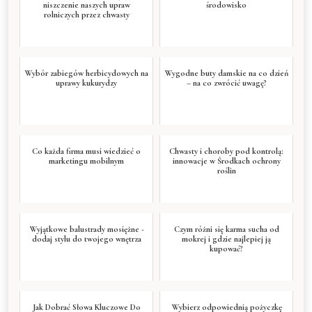
niszczenie naszych upraw
środowisko
rolniczych przez chwasty
Wybór zabiegów herbicydowych na
Wygodne buty damskie na co dzień
uprawy kukurydzy
– na co zwrócić uwagę?
Co każda firma musi wiedzieć o
Chwasty i choroby pod kontrolą:
marketingu mobilnym
innowacje w Środkach ochrony
roślin
Wyjątkowe balustrady mosiężne -
Czym różni się karma sucha od
dodaj stylu do twojego wnętrza
mokrej i gdzie najlepiej ją
kupować?
Jak Dobrać Słowa Kluczowe Do
Wybierz odpowiednią pożyczkę