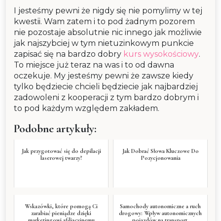
I jesteśmy pewni że nigdy się nie pomylimy w tej
kwestii. Wam zatem i to pod żadnym pozorem
nie pozostaje absolutnie nic innego jak możliwie
jak najszybciej w tym nietuzinkowym punkcie
zapisać się na bardzo dobry
kurs wysokościowy
.
To miejsce już teraz na was i to od dawna
oczekuje. My jesteśmy pewni że zawsze kiedy
tylko będziecie chcieli będziecie jak najbardziej
zadowoleni z kooperacji z tym bardzo dobrym i
to pod każdym względem zakładem.
Podobne artykuły:
Jak przygotować się do depilacji
Jak Dobrać Słowa Kluczowe Do
laserowej twarzy?
Pozycjonowania
Wskazówki, które pomogą Ci
Samochody autonomiczne a ruch
zarabiać pieniądze dzięki
drogowy: Wpływ autonomicznych
marketingowi afiliacyjnemu
pojazdów na transport.