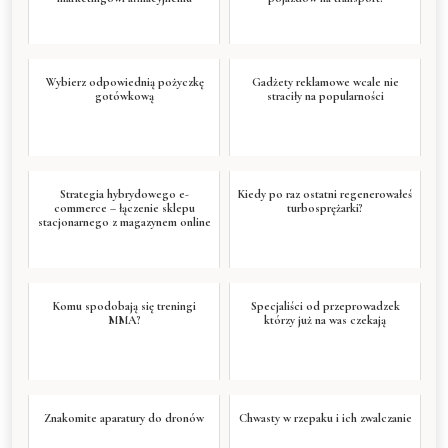
Wybierz odpowiednią pożyczkę
Gadżety reklamowe wcale nie
gotówkową
straciły na popularności
Strategia hybrydowego e-
Kiedy po raz ostatni regenerowałeś
commerce – łączenie sklepu
turbosprężarki?
stacjonarnego z magazynem online
Komu spodobają się treningi
Specjaliści od przeprowadzek
MMA?
którzy już na was czekają
Znakomite aparatury do dronów
Chwasty w rzepaku i ich zwalczanie